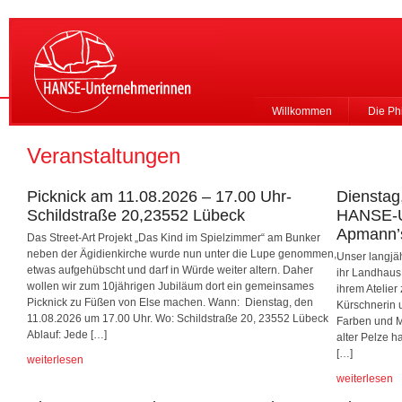
Willkommen
Die Ph
Veranstaltungen
Picknick am 11.08.2026 – 17.00 Uhr-
Dienstag,
Schildstraße 20,23552 Lübeck
HANSE-Un
Apmann’s
Das Street-Art Projekt „Das Kind im Spielzimmer“ am Bunker
neben der Ägidienkirche wurde nun unter die Lupe genommen,
Unser langjäh
etwas aufgehübscht und darf in Würde weiter altern. Daher
ihr Landhaus 
wollen wir zum 10jährigen Jubiläum dort ein gemeinsames
ihrem Atelier
Picknick zu Füßen von Else machen. Wann: Dienstag, den
Kürschnerin 
11.08.2026 um 17.00 Uhr. Wo: Schildstraße 20, 23552 Lübeck
Farben und M
Ablauf: Jede […]
alter Pelze h
[…]
weiterlesen
weiterlesen