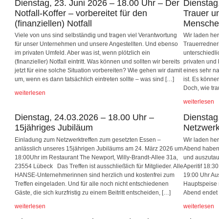
Dienstag, 23. Juni 2026 – 18.00 Uhr – Der
Dienstag,
Notfall-Koffer – vorbereitet für den
Trauer u
(finanziellen) Notfall
Mensche
Viele von uns sind selbständig und tragen viel Verantwortung
Wir laden her
für unser Unternehmen und unsere Angestellten. Und ebenso
Trauerredneri
im privaten Umfeld. Aber was ist, wenn plötzlich ein
unterschiedl
(finanzieller) Notfall eintritt. Was können und sollten wir bereits
privaten und 
jetzt für eine solche Situation vorbereiten? Wie gehen wir damit
eines sehr n
um, wenn es dann tatsächlich eintreten sollte – was sind […]
ist. Es könn
Doch, wie tra
weiterlesen
weiterlesen
Dienstag, 24.03.2026 – 18.00 Uhr –
Dienstag
15jähriges Jubiläum
Netzwer
Einladung zum Netzwerktreffen zum gesetzten Essen –
Wir laden he
anlässlich unseres 15jährigen Jubiläums am 24. März 2026 um
Abend haben 
18:00Uhr im Restaurant The Newport, Willy-Brandt-Allee 31a,
und auszutau
23554 Lübeck Das Treffen ist ausschließlich für Mitglieder. Alle
Aperitif 18:
HANSE-Unternehmerinnen sind herzlich und kostenfrei zum
19:00 Uhr Au
Treffen eingeladen. Und für alle noch nicht entschiedenen
Hauptspeise 
Gäste, die sich kurzfristig zu einem Beitritt entscheiden, […]
Abend endet
weiterlesen
weiterlesen