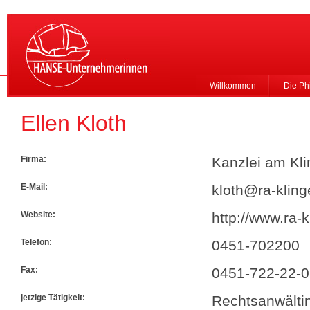
Willkommen
Die Ph
Ellen Kloth
Firma:
Kanzlei am Kl
E-Mail:
kloth@ra-klin
Website:
http://www.ra-
Telefon:
0451-702200
Fax:
0451-722-22-
jetzige Tätigkeit:
Rechtsanwälti